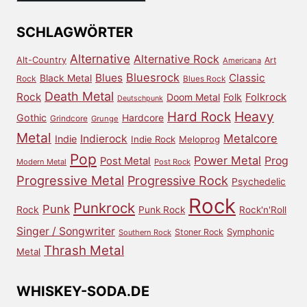
dem
Archiv
SCHLAGWÖRTER
Alternative
Alternative Rock
Alt-Country
Art
Americana
Bluesrock
Blues
Classic
Black Metal
Rock
Blues Rock
Death Metal
Rock
Doom Metal
Folk
Folkrock
Deutschpunk
Heavy
Hard Rock
Gothic
Hardcore
Grindcore
Grunge
Metal
Metalcore
Indierock
Indie
Indie Rock
Meloprog
Pop
Power Metal
Prog
Post Metal
Modern Metal
Post Rock
Progressive Metal
Progressive Rock
Psychedelic
Rock
Punkrock
Punk
Rock
Punk Rock
Rock'n'Roll
Singer / Songwriter
Symphonic
Stoner Rock
Southern Rock
Thrash Metal
Metal
WHISKEY-SODA.DE