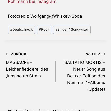
Pohlmann bei Instagram
Fotocredit: Wolfgang@Whiskey-Soda
Schlagworte:
#
Deutschrock
#
Rock
#
Singer / Songwriter
Beitragsnavigation
ZURÜCK
WEITER
MASSACRE –
SALTATIO MORTIS –
Leichenfledderei des
Neuer Song aus
,Innsmouth Strain‘
Deluxe-Edition des
Nummer-1-Albums
(Update)