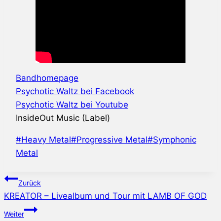
Bandhomepage
Psychotic Waltz bei Facebook
Psychotic Waltz bei Youtube
InsideOut Music (Label)
Schlagworte:
#
Heavy Metal
#
Progressive Metal
#
Symphonic
Metal
Beitragsnavigation
Zurück
KREATOR – Livealbum und Tour mit LAMB OF GOD
Weiter