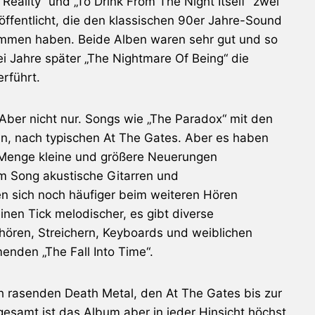
eality“ und „To Drink From The Night Itself“ zwei
öffentlicht, die den klassischen 90er Jahre-Sound
ommen haben. Beide Alben waren sehr gut und so
i Jahre später „The Nightmare Of Being“ die
erführt.
Aber nicht nur. Songs wie „The Paradox“ mit den
en, nach typischen At The Gates. Aber es haben
Menge kleine und größere Neuerungen
im Song akustische Gitarren und
n sich noch häufiger beim weiteren Hören
nen Tick melodischer, es gibt diverse
hören, Streichern, Keyboards und weiblichen
den „The Fall Into Time“.
ch rasenden Death Metal, den At The Gates bis zur
sgesamt ist das Album aber in jeder Hinsicht höchst