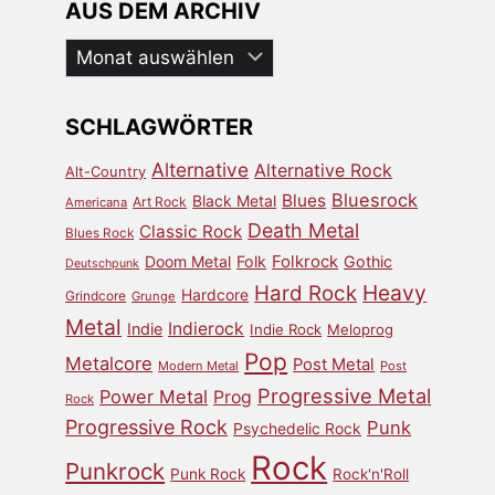
AUS DEM ARCHIV
Aus
dem
Archiv
SCHLAGWÖRTER
Alternative
Alternative Rock
Alt-Country
Bluesrock
Blues
Black Metal
Art Rock
Americana
Death Metal
Classic Rock
Blues Rock
Doom Metal
Folk
Folkrock
Gothic
Deutschpunk
Heavy
Hard Rock
Hardcore
Grindcore
Grunge
Metal
Indierock
Indie
Indie Rock
Meloprog
Pop
Metalcore
Post Metal
Modern Metal
Post
Progressive Metal
Power Metal
Prog
Rock
Progressive Rock
Punk
Psychedelic Rock
Rock
Punkrock
Punk Rock
Rock'n'Roll