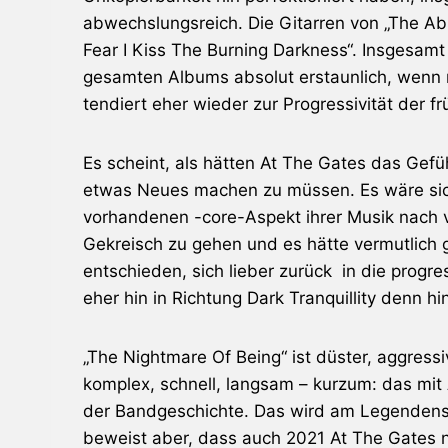
abwechslungsreich. Die Gitarren von „The Abs
Fear I Kiss The Burning Darkness“. Insgesamt
gesamten Albums absolut erstaunlich, wenn m
tendiert eher wieder zur Progressivität der f
Es scheint, als hätten At The Gates das Gef
etwas Neues machen zu müssen. Es wäre sich
vorhandenen -core-Aspekt ihrer Musik nach v
Gekreisch zu gehen und es hätte vermutlich g
entschieden, sich lieber zurück in die progr
eher hin in Richtung Dark Tranquillity denn h
„The Nightmare Of Being“ ist düster, aggressiv
komplex, schnell, langsam – kurzum: das mit
der Bandgeschichte. Das wird am Legendenst
beweist aber, dass auch 2021 At The Gates n