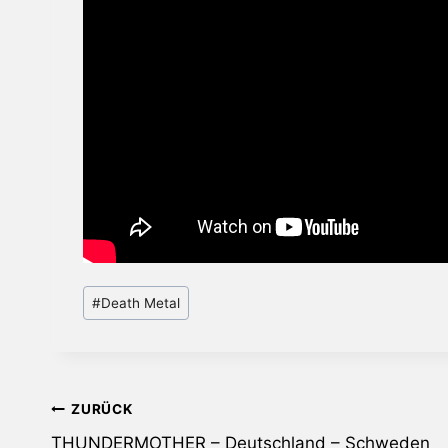
Schlagworte:
#
Death Metal
Beitragsnavigation
ZURÜCK
THUNDERMOTHER – Deutschland – Schweden