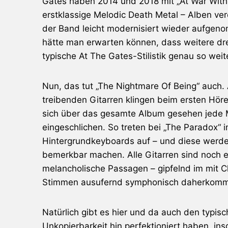
Gates haben 2014 und 2018 mit „At War With R
erstklassige Melodic Death Metal – Alben ver
der Band leicht modernisiert wieder aufgen
hätte man erwarten können, dass weitere dre
typische At The Gates-Stilistik genau so weit
Nun, das tut „The Nightmare Of Being“ auch. 
treibenden Gitarren klingen beim ersten Hör
sich über das gesamte Album gesehen jede 
eingeschlichen. So treten bei „The Paradox“ 
Hintergrundkeyboards auf – und diese werde
bemerkbar machen. Alle Gitarren sind noch ei
melancholische Passagen – gipfelnd im mit C
Stimmen ausufernd symphonisch daherkommen
Natürlich gibt es hier und da auch den typis
Unkopierbarkeit hin perfektioniert haben, in