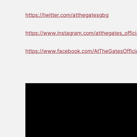
https://twitter.com/atthegatesgbg
https://www.instagram.com/atthegates_offici
https://www.facebook.com/AtTheGatesOffici