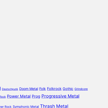
l
Doom Metal
Folk
Folkrock
Gothic
Grindcore
Deutschpunk
Progressive Metal
Power Metal
Prog
 Rock
Thrash Metal
Symphonic Metal
ner Rock