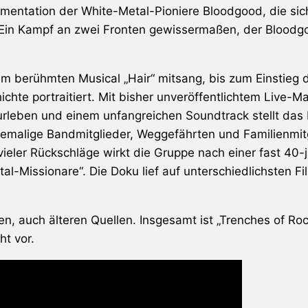
umentation der White-Metal-Pioniere Bloodgood, die sich
. Ein Kampf an zwei Fronten gewissermaßen, der Bloodgo
m berühmten Musical „Hair“ mitsang, bis zum Einstieg d
chte portraitiert. Mit bisher unveröffentlichtem Live-M
eben und einem unfangreichen Soundtrack stellt das B
alige Bandmitglieder, Weggefährten und Familienmitgli
eler Rückschläge wirkt die Gruppe nach einer fast 40-jä
tal-Missionare“. Die Doku lief auf unterschiedlichsten F
n, auch älteren Quellen. Insgesamt ist „Trenches of Roc
ht vor.