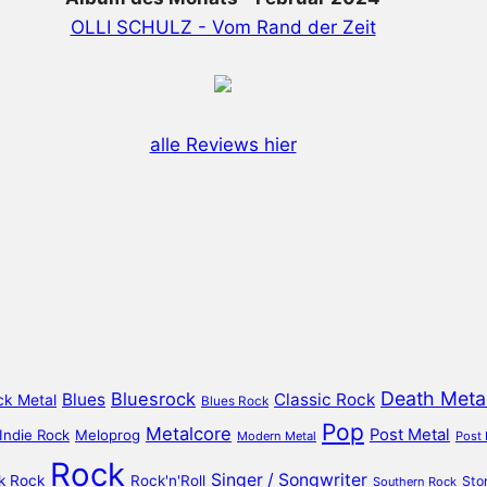
OLLI SCHULZ - Vom Rand der Zeit
alle Reviews hier
Death Meta
Bluesrock
Blues
Classic Rock
ck Metal
Blues Rock
Pop
Metalcore
Post Metal
Indie Rock
Meloprog
Modern Metal
Post
Rock
Singer / Songwriter
k Rock
Rock'n'Roll
Sto
Southern Rock