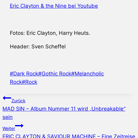
Eric Clayton & the Nine bei Youtube
Fotos: Eric Clayton, Harry Heuts.
Header: Sven Scheffel
Schlagworte:
#
Dark Rock
#
Gothic Rock
#
Melancholic
Rock
#
Rock
Beitragsnavigation
Zurück
MAD SIN – Album Nummer 11 wird „Unbreakable“
sein
Weiter
ERIC CLAYTON & SAVIOUR MACHINE – Eine Zeitreise